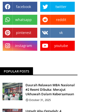
facebook
twitter
whatsapp
reddit
pinterest
vk
instagram
youtube
POPULAR POSTS
Daurah Relawan MBA Nasional
#2 Resmi Dibuka: Merajut
Ukhuwah Dalam Kebersamaan
October 31, 2025
Ustadz Abu Qotadah: 4