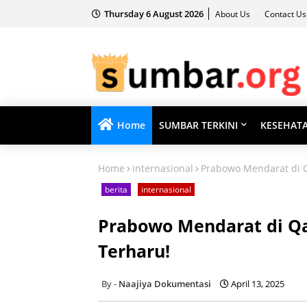
Thursday 6 August 2026
About Us
Contact U
Home
SUMBAR TERKINI
KESEHAT
Home
internasional
Prabowo Mendarat di Q
berita
internasional
Prabowo Mendarat di Qa
Terharu!
Naajiya Dokumentasi
April 13, 2025