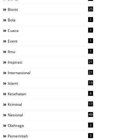
25
Bisnis
1
Bola
1
Cuaca
1
Event
1
Ilmu
21
Inspirasi
21
Internasional
13
Islami
6
Kesehatan
17
Kriminal
49
Nasional
2
Olahraga
3
Pemerintah