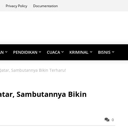
s
Privacy Policy
Documentation
AN
PENDIDIKAN
CUACA
KRIMINAL
BISNIS
atar, Sambutannya Bikin Terharu!
tar, Sambutannya Bikin
0