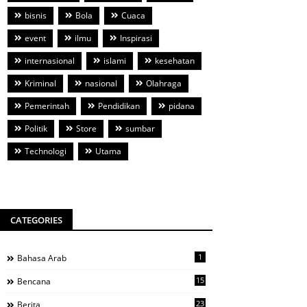
bisnis
Bola
Cuaca
event
ilmu
Inspirasi
internasional
islami
kesehatan
Kriminal
nasional
Olahraga
Pemerintah
Pendidikan
pidana
Politik
Store
sumbar
Technologi
Utama
CATEGORIES
1
Bahasa Arab
15
Bencana
23
Berita