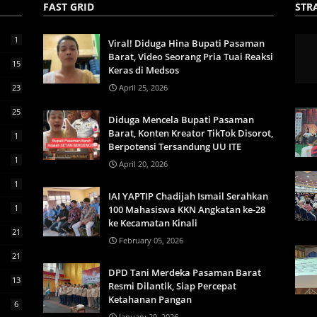
FAST GRID
STR
1
Viral! Diduga Hina Bupati Pasaman
Barat, Video Seorang Pria Tuai Reaksi
15
Keras di Medsos
23
April 25, 2026
25
Diduga Mencela Bupati Pasaman
Barat, Konten Kreator TikTok Disorot,
1
Berpotensi Tersandung UU ITE
1
April 20, 2026
1
IAI YAPTIP Chadijah Ismail Serahkan
1
100 Mahasiswa KKN Angkatan ke-28
ke Kecamatan Kinali
21
February 05, 2026
21
DPD Tani Merdeka Pasaman Barat
13
Resmi Dilantik, Siap Percepat
Ketahanan Pangan
6
January 29, 2026