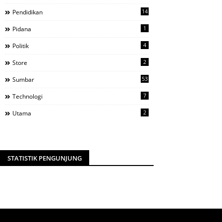
14
Pendidikan
1
Pidana
4
Politik
2
Store
53
Sumbar
7
Technologi
2
Utama
STATISTIK PENGUNJUNG