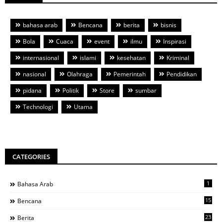
bahasa arab
Bencana
berita
bisnis
Bola
Cuaca
event
ilmu
Inspirasi
internasional
islami
kesehatan
Kriminal
nasional
Olahraga
Pemerintah
Pendidikan
pidana
Politik
Store
sumbar
Technologi
Utama
CATEGORIES
1
Bahasa Arab
15
Bencana
23
Berita