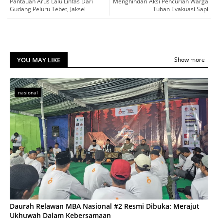
Pantauan Arus Lalu Lintas Dari
Menghindari Aksi Pencurian Warga
Gudang Peluru Tebet, Jaksel
Tuban Evakuasi Sapi
YOU MAY LIKE
Show more
nasional
Daurah Relawan MBA Nasional #2 Resmi Dibuka: Merajut
Ukhuwah Dalam Kebersamaan